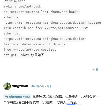
#!/bin/bash
mkdir /home/apt-back
cp /etc/apt/sources.list /home/apt-back&&
echo 'deb
https://mirrors.tuna.tsinghua.edu.cn/debian/ testing
main contrib non-free'>>/etc/apt/sources.list
echo 'deb
https://mirrors.tuna.tsinghua.edu.cn/debian/
testing-updates main contrib non-
free'>>/etc/apt/sources.list
效果如下
apt-get update
回复
xingzitian
2022年5月21日
最终完成安装无报错。但是更新libc6时会有一
shenmo7192
Lv.
1
个gui确定界面(不好意思，没截屏)，需要人工确定。