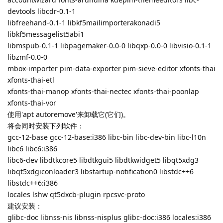
devtools libcdr-0.1-1
libfreehand-0.1-1 libkf5mailimporterakonadi5
libkf5messagelist5abi1
libmspub-0.1-1 libpagemaker-0.0-0 libqxp-0.0-0 libvisio-0.1-1
libzmf-0.0-0
mbox-importer pim-data-exporter pim-sieve-editor xfonts-thai
xfonts-thai-etl
xfonts-thai-manop xfonts-thai-nectec xfonts-thai-poonlap
xfonts-thai-vor
使用'apt autoremove'来卸载它(它们)。
将会同时安装下列软件：
gcc-12-base gcc-12-base:i386 libc-bin libc-dev-bin libc-l10n
libc6 libc6:i386
libc6-dev libdtkcore5 libdtkgui5 libdtkwidget5 libqt5xdg3
libqt5xdgiconloader3 libstartup-notification0 libstdc++6
libstdc++6:i386
locales lshw qt5dxcb-plugin rpcsvc-proto
建议安装：
glibc-doc libnss-nis libnss-nisplus glibc-doc:i386 locales:i386