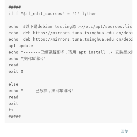
#####

if [ "$if_edit_sources" = "1" ];then

echo `#以下是debian testing源`>>/etc/apt/sources.list

echo 'deb https://mirrors.tuna.tsinghua.edu.cn/debian
echo 'deb https://mirrors.tuna.tsinghua.edu.cn/debian
apt update

echo "-------已经更新完毕，请用 apt install ./ 安装星火商
echo "按回车退出"

read

exit 0

else

echo "-----已放弃，按回车退出"

read

exit

fi

#####
回复