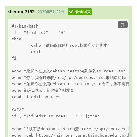
shenmo7192
2022年5月22日
最佳回复
#!/bin/bash

if [ "$(id -u)" != "0" ]

then

	echo "请确保你使用root权限启动此脚本"

	exit

fi

echo "此脚本会加入debian testing到你的sources.lis
echo "你可以随时修改/etc/apt/sources.list来删除此testing
echo "如果你在使用Debian 11 testing/sid仓库，则不需要"

echo 输入1继续，其他输入则放弃

read if_edit_sources

#####

if [ "$if_edit_sources" = "1" ];then

echo `#以下是debian testing源`>>/etc/apt/sources.list
echo 'deb https://mirrors.tuna.tsinghua.edu.cn/debi