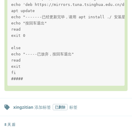
echo 'deb https://mirrors.tuna.tsinghua.edu.cn/debi
apt update

echo "-------已经更新完毕，请用 apt install ./ 安装星火
echo "按回车退出"

read

exit 0

else

echo "-----已放弃，按回车退出"

read

exit

fi

#####
xingzitian
添加标签
标签
已删除
8 天
后