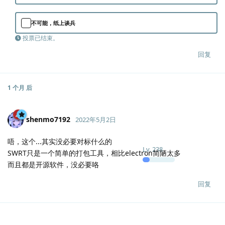
不可能，纸上谈兵
投票已结束。
回复
1 个月
后
shenmo7192
2022年5月2日
唔，这个...其实没必要对标什么的
Lv.
238
SWRT只是一个简单的打包工具，相比electron简陋太多
而且都是开源软件，没必要咯
回复