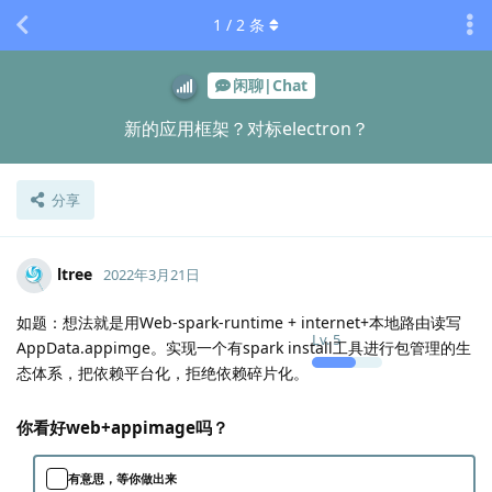
1
/
2
条
闲聊|Chat
新的应用框架？对标electron？
分享
ltree
2022年3月21日
如题：想法就是用Web-spark-runtime + internet+本地路由读写
Lv.
5
AppData.appimge。实现一个有spark install工具进行包管理的生
态体系，把依赖平台化，拒绝依赖碎片化。
你看好web+appimage吗？
有意思，等你做出来