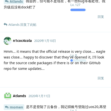
我会的，但可能不是现在，有一些bug等着处理。我
Atlands
Lv.
127
升级后没有dock栏了
回复
Atlands
回复了此帖
n1coc4cola
2020年1月10日
Hmm... it means that the official release is very close.... eagle
Lv.
0
was close... happy to discover that they've opened it, I'll look
for the source code packages if there is or on their GitHub
repo for some updates...
回复
Atlands
2020年1月11日
是不是登陆了云备份，我记得账号登陆过uos20,再登
momen
Lv.
1