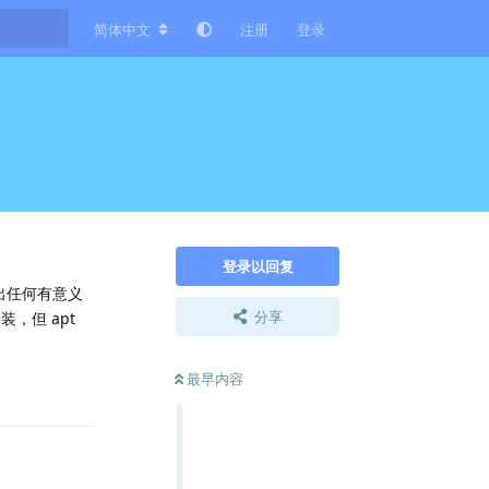
简体中文
注册
登录
登录以回复
给出任何有意义
分享
装，但 apt
最早内容
回复