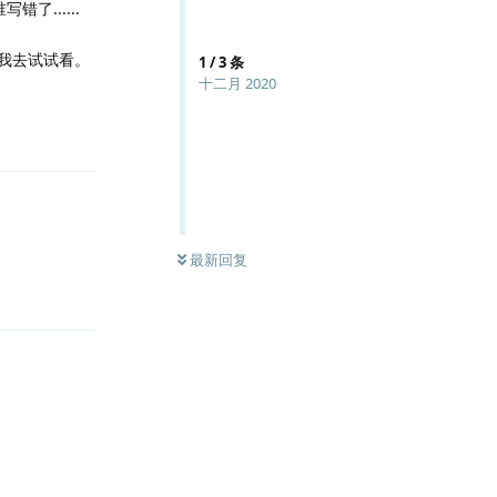
了......
点我去试试看。
1
/
3
条
十二月 2020
回复
最新回复
回复