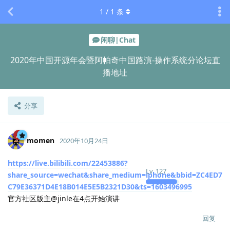
1
/
1
条
闲聊|Chat
2020年中国开源年会暨阿帕奇中国路演-操作系统分论坛直
播地址
分享
momen
2020年10月24日
https://live.bilibili.com/22453886?
Lv.
127
share_source=wechat&share_medium=iphone&bbid=ZC4ED7
C79E36371D4E18B014E5E5B2321D30&ts=1603496995
官方社区版主@jinle在4点开始演讲
回复