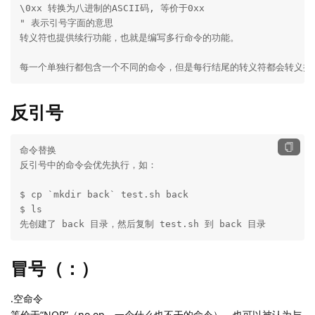
\0xx 转换为八进制的ASCII码, 等价于0xx

" 表示引号字面的意思

转义符也提供续行功能，也就是编写多行命令的功能。

每一个单独行都包含一个不同的命令，但是每行结尾的转义符都会转义换
反引号
命令替换

反引号中的命令会优先执行，如：

$ cp `mkdir back` test.sh back

$ ls

先创建了 back 目录，然后复制 test.sh 到 back 目录
冒号（：）
.空命令
等价于“NOP”（no op，一个什么也不干的命令）。也可以被认为与