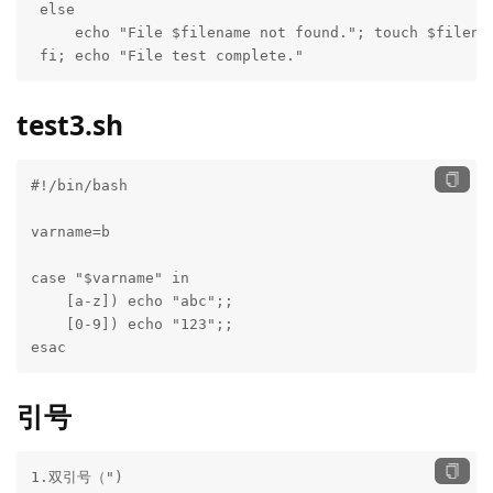
 else

     echo "File $filename not found."; touch $filenam
 fi; echo "File test complete."
test3.sh
#!/bin/bash

varname=b

case "$varname" in

    [a-z]) echo "abc";;

    [0-9]) echo "123";;

esac
引号
1.双引号（")
