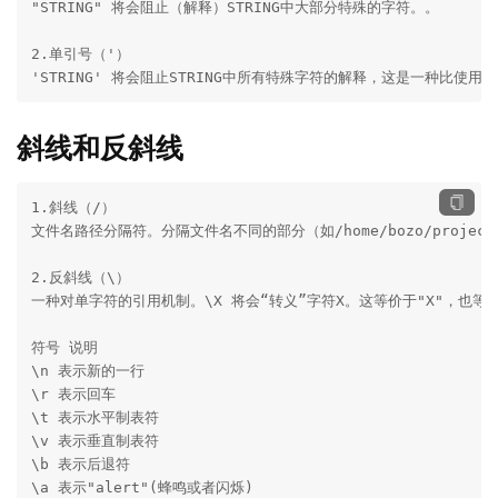
"STRING" 将会阻止（解释）STRING中大部分特殊的字符。。

2.单引号（'）

'STRING' 将会阻止STRING中所有特殊字符的解释，这是一种比使用
斜线和反斜线
1.斜线（/）

文件名路径分隔符。分隔文件名不同的部分（如/home/bozo/projects
2.反斜线（\）

一种对单字符的引用机制。\X 将会“转义”字符X。这等价于"X"，也等
符号 说明

\n 表示新的一行

\r 表示回车

\t 表示水平制表符

\v 表示垂直制表符

\b 表示后退符

\a 表示"alert"(蜂鸣或者闪烁)
