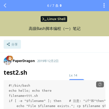
6
/
7
条
Linux Shell
高级Bash脚本编程（一）笔记
分享
PaperDragon
2019年12月2日
test2.sh
Lv.
14
 #!/bin/bash

 echo hello; echo there

 filename=ttt.sh

 if [ -e "$filename" ]; then    # 注意: "if"和"t
     echo "File $filename exists."; cp $filename $fil