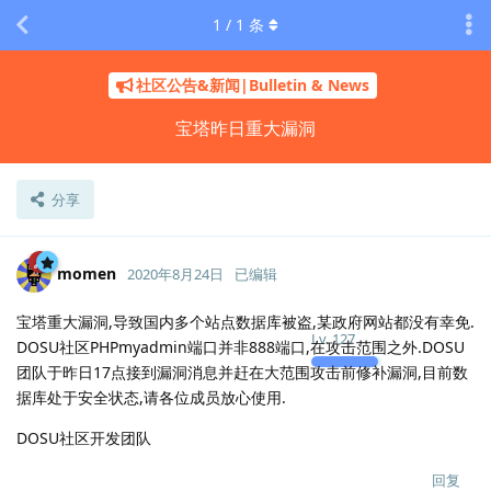
1
/
1
条
社区公告&新闻|Bulletin & News
宝塔昨日重大漏洞
分享
momen
2020年8月24日
已编辑
宝塔重大漏洞,导致国内多个站点数据库被盗,某政府网站都没有幸免.
Lv.
127
DOSU社区PHPmyadmin端口并非888端口,在攻击范围之外.DOSU
团队于昨日17点接到漏洞消息并赶在大范围攻击前修补漏洞,目前数
据库处于安全状态,请各位成员放心使用.
DOSU社区开发团队
回复