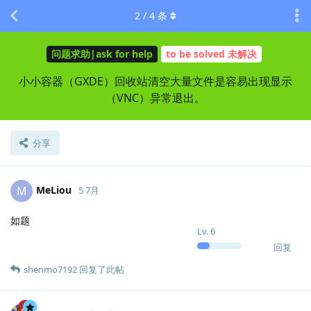
2
/
4
条
问题求助|ask for help
to be solved 未解决
小小容器（GXDE）回收站清空大量文件是容易出现显示
（VNC）异常退出。
分享
MeLiou
M
5 7月
如题
Lv.
6
回复
shenmo7192
回复了此帖