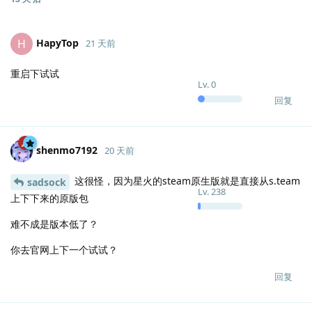
HapyTop
H
21 天前
重启下试试
Lv.
0
回复
shenmo7192
20 天前
这很怪，因为星火的steam原生版就是直接从s.team
sadsock
Lv.
238
上下下来的原版包
难不成是版本低了？
你去官网上下一个试试？
回复