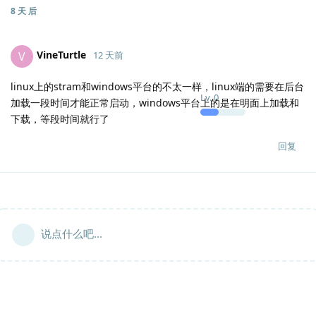
8 天
后
VineTurtle
V
12 天前
linux上的stram和windows平台的不太一样，linux端的需要在后台
Lv.
0
加载一段时间才能正常启动，windows平台上的是在明面上加载和
下载，等段时间就行了
回复
说点什么吧...