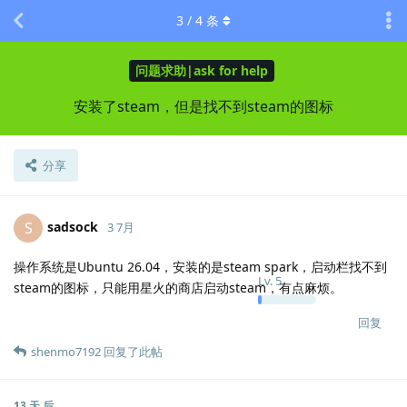
3
/
4
条
问题求助|ask for help
安装了steam，但是找不到steam的图标
分享
sadsock
S
3 7月
操作系统是Ubuntu 26.04，安装的是steam spark，启动栏找不到
Lv.
5
steam的图标，只能用星火的商店启动steam，有点麻烦。
回复
shenmo7192
回复了此帖
13 天
后