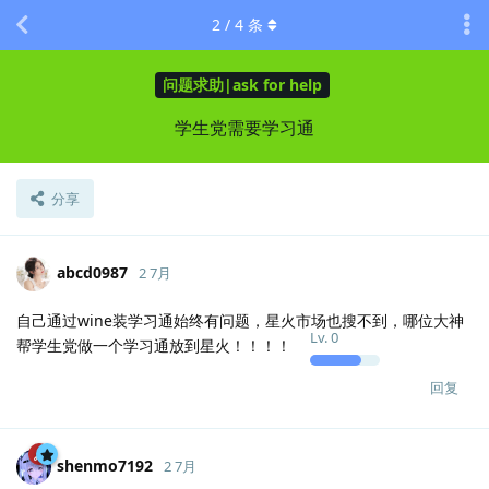
2
/
4
条
问题求助|ask for help
学生党需要学习通
分享
abcd0987
2 7月
自己通过wine装学习通始终有问题，星火市场也搜不到，哪位大神
Lv.
0
帮学生党做一个学习通放到星火！！！！
回复
shenmo7192
2 7月