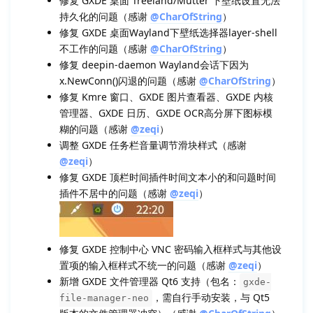
修复 GXDE 桌面 Treeland/Mutter 下壁纸设置无法
持久化的问题（感谢
@CharOfString
）
修复 GXDE 桌面Wayland下壁纸选择器layer-shell
不工作的问题（感谢
@CharOfString
）
修复 deepin-daemon Wayland会话下因为
x.NewConn()闪退的问题（感谢
@CharOfString
）
修复 Kmre 窗口、GXDE 图片查看器、GXDE 内核
管理器、GXDE 日历、GXDE OCR高分屏下图标模
糊的问题（感谢
@zeqi
）
调整 GXDE 任务栏音量调节滑块样式（感谢
@zeqi
）
修复 GXDE 顶栏时间插件时间文本小的和问题时间
插件不居中的问题（感谢
@zeqi
）
修复 GXDE 控制中心 VNC 密码输入框样式与其他设
置项的输入框样式不统一的问题（感谢
@zeqi
）
新增 GXDE 文件管理器 Qt6 支持（包名：
gxde-
，需自行手动安装，与 Qt5
file-manager-neo