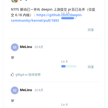
NTFS 驱动已一并向 deepin 上游提交 pr且已合并（仅提
Lv.
14
交 6.18 内核）：
https://github.com/deepin-
community/kernel/pull/1893
回复
MeLiou
M
22 6月
💯
Lv.
6
回复
gfdgd-xi
觉得很赞
MeLiou
M
22 6月
💯
Lv.
6