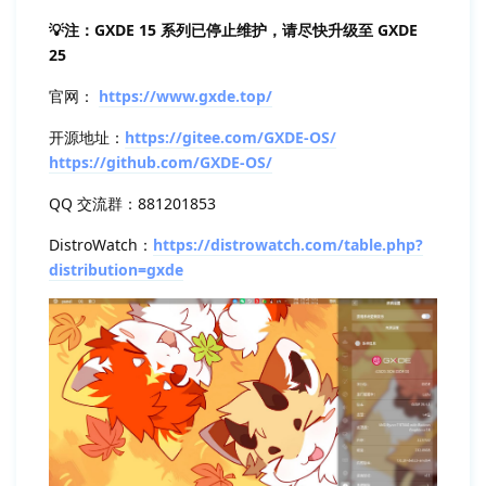
💡注：GXDE 15 系列已停止维护，请尽快升级至 GXDE
25
官网：
https://www.gxde.top/
开源地址：
https://gitee.com/GXDE-OS/
https://github.com/GXDE-OS/
QQ 交流群：881201853
DistroWatch：
https://distrowatch.com/table.php?
distribution=gxde