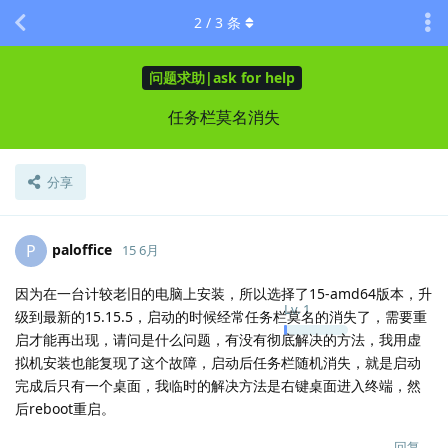
2
/
3
条
问题求助|ask for help
任务栏莫名消失
分享
paloffice
P
15 6月
因为在一台计较老旧的电脑上安装，所以选择了15-amd64版本，升
Lv.
1
级到最新的15.15.5，启动的时候经常任务栏莫名的消失了，需要重
启才能再出现，请问是什么问题，有没有彻底解决的方法，我用虚
拟机安装也能复现了这个故障，启动后任务栏随机消失，就是启动
完成后只有一个桌面，我临时的解决方法是右键桌面进入终端，然
后reboot重启。
回复