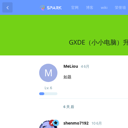
官网
博客
wiki
荣誉墙
GXDE（小小电脑）
MeLiou
4 6月
M
如题
Lv.
6
6 天
后
shenmo7192
10 6月