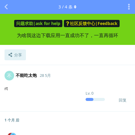
3
/
4
条
问题求助|ask for help
社区反馈中心|Feedback
为啥我这边下载应用一直成功不了，一直再循环
分享
不能吃太饱
不
28 5月
rt
Lv.
0
回复
1 个月
后