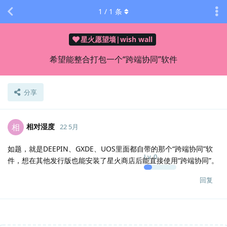
1
/
1
条
星火愿望墙|wish wall
希望能整合打包一个“跨端协同”软件
分享
相对湿度
相
22 5月
如题，就是DEEPIN、GXDE、UOS里面都自带的那个“跨端协同”软
Lv.
0
件，想在其他发行版也能安装了星火商店后能直接使用“跨端协同”。
回复