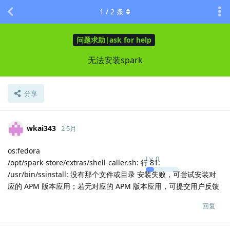
1
/
2
条
问题求助|ask for help
无法安装spark
分享
wkai343
2 5月
os:fedora
Lv.
0
/opt/spark-store/extras/shell-caller.sh: 行 81:
/usr/bin/ssinstall: 没有那个文件或目录 安装失败，可尝试安装对
应的 APM 版本应用；若无对应的 APM 版本应用，可提交用户反馈
回复