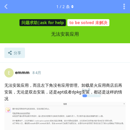
1
/
2
条
问题求助|ask for help
to be solved 未解决
无法安装应用
分享
emmm
E
8 4月
无法安装应用，而且左下角没有应用管理。卸载星火应用商店后再
Lv.
0
安装，无论是双击安装，还是apt或者dpkg安装，都还是这样的情
况