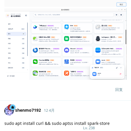
回复
shenmo7192
12 4月
sudo apt install curl && sudo aptss install spark-store
Lv.
238