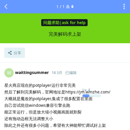
1
/
1
条
问题求助|ask for help
完美解码求上架
分享
waittingsummer
W
18 3月
已编辑
星火商店现在的potplayer运行非常完美
Lv.
4
然后了解到完美解码，官网地址是https://jm.wmzhe.com/
大概就是魔改的potplayer,集成了很多配置在里面
自己尝试统信windows兼容引擎去跑
能正常运行，但是放大缩小视频画面就割裂
还有拖动边框无法调整大小
除此之外还有很多小问题，希望有大神能帮忙调试好上架