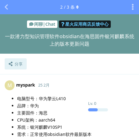
2
/
3
条
闲聊|Chat
星火应用商店反馈中心
一款潜力型知识管理软件obsidian在海思固件银河麒麟系统
上的版本更新问题
分享
myspark
M
25 2月
电脑型号：华为擎云L410
Lv.
0
品牌：华为
主要固件：海思
CPU架构：aarch64
系统：银河麒麟V10SP1
需求：正常使用obsidian软件最新版本