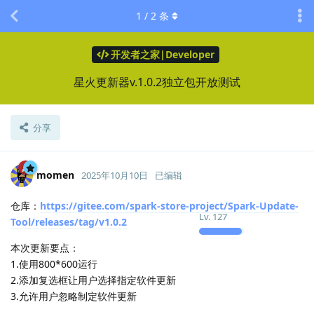
1
/
2
条
开发者之家|Developer
星火更新器v.1.0.2独立包开放测试
分享
momen
2025年10月10日
已编辑
仓库：
https://gitee.com/spark-store-project/Spark-Update-
Lv.
127
Tool/releases/tag/v1.0.2
本次更新要点：
1.使用800*600运行
2.添加复选框让用户选择指定软件更新
3.允许用户忽略制定软件更新