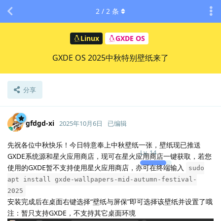
2
/
2
条
Linux
GXDE OS
GXDE OS 2025中秋特别壁纸来了
分享
gfdgd-xi
2025年10月6日
已编辑
先祝各位中秋快乐！今日特意奉上中秋壁纸一张，壁纸现已推送
Lv.
14
GXDE系统源和星火应用商店，现可在星火应用商店一键获取，若您
使用的GXDE暂不支持使用星火应用商店，亦可在终端输入
sudo
apt install gxde-wallpapers-mid-autumn-festival-
2025
安装完成后在桌面右键选择“壁纸与屏保”即可选择该壁纸并设置了哦
注：暂只支持GXDE，不支持其它桌面环境