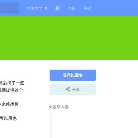
简体中文
注册
登录
登录以回复
，然后搞了一些
分享
有直接提供这个
' 命令来修改模
最早内容
板可以用也
回复