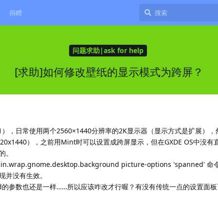
捐赠
问题求助|ask for help
[求助]如何修改壁纸的显示模式为跨屏？
议X11），日常使用两个2560×1440分辨率的2K显示器（显示方式是扩展）
0x1440），之前用Mint时可以设置成跨屏显示，但在GXDE OS中没
的。
n.wrap.gnome.desktop.background picture-options 'spanned
现并没有生效。
ackground的参数也还是一样……所以应该咋改才行喔？有没有传统一点的设置面