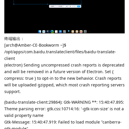
终端输出：
[arch@Amber-CE-Bookworm ~]$
/opt/apps/com.baidu.translateclient/files/baidu-translate-
client
(electron) Sending uncompressed crash reports is deprecated
and will be removed in a future version of Electron. Set {
compress: true } to opt-in to the new behavior. Crash reports
will be uploaded gzipped, which most crash reporting servers
support.
(baidu-translate-client:29864): Gtk-WARNING **: 15:40:47.895:
Theme parsing error: gtk.css:10714:16: '-gtk-icon-size' is not a
valid property name
Gtk-Message: 15:40:47.919: Failed to load module "canberra-
gtk-module"