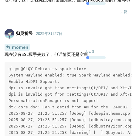
回复
归灵祈昱
2025年8月27日
momen
Lv.
3
现在没有SSL握手失败了，但详情页还是空白
glqyu@GLQY-Debian:~$ spark-store

System Wayland enabled: true Spark Wayland enabled: t
Enable HiDPI Support.

dpi is invalid got from xsettings(Qt/DPI/ and Xft/DPI
dpi is invalid got from xsettings(Qt/DPI/ and Xft/DPI
PersonalizationManager is not support

dtk.core.dsg: Can't getId from AM for the  240602 , b
2025-08-27, 21:25:51.257 [Debug] [qdeepintheme.cpp  
2025-08-27, 21:25:51.257 [Debug] [qdbustrayicon.cpp  
2025-08-27, 21:25:51.257 [Debug] [qdbustrayicon.cpp 
2025-08-27, 21:25:51.258 [Warning] [  ] QLayout: Att