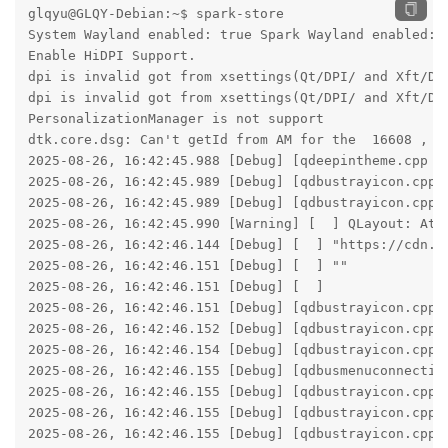
glqyu@GLQY-Debian:~$ spark-store

System Wayland enabled: true Spark Wayland enabled: t
Enable HiDPI Support.

dpi is invalid got from xsettings(Qt/DPI/ and Xft/DPI
dpi is invalid got from xsettings(Qt/DPI/ and Xft/DPI
PersonalizationManager is not support

dtk.core.dsg: Can't getId from AM for the  16608 , be
2025-08-26, 16:42:45.988 [Debug] [qdeepintheme.cpp  
2025-08-26, 16:42:45.989 [Debug] [qdbustrayicon.cpp  
2025-08-26, 16:42:45.989 [Debug] [qdbustrayicon.cpp 
2025-08-26, 16:42:45.990 [Warning] [  ] QLayout: Att
2025-08-26, 16:42:46.144 [Debug] [  ] "https://cdn.d.
2025-08-26, 16:42:46.151 [Debug] [  ] ""

2025-08-26, 16:42:46.151 [Debug] [  ] 

2025-08-26, 16:42:46.151 [Debug] [qdbustrayicon.cpp
2025-08-26, 16:42:46.152 [Debug] [qdbustrayicon.cpp 
2025-08-26, 16:42:46.154 [Debug] [qdbustrayicon.cpp 
2025-08-26, 16:42:46.155 [Debug] [qdbusmenuconnectio
2025-08-26, 16:42:46.155 [Debug] [qdbustrayicon.cpp 
2025-08-26, 16:42:46.155 [Debug] [qdbustrayicon.cpp 
2025-08-26, 16:42:46.155 [Debug] [qdbustrayicon.cpp