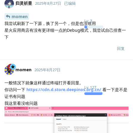
归灵祈昱
2025年8月27日
已编辑
momen
Lv.
3
我尝试刷新了一下源，换了另一个，但是也没啥用
星火应用商店有没有更详细一点的Debug模式，我尝试自己排查一
下
回复
momen
2025年8月27日
一般情况下就像这样通过终端打开看回显。
Lv.
127
你访问一下
https://cdn.d.store.deepinos.org.cn/
看一下是不是
证书有问题
我这里看没啥问题