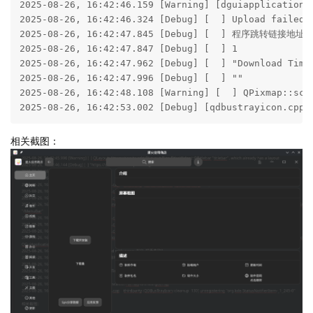
2025-08-26, 16:42:46.159 [Warning] [dguiapplicationh
2025-08-26, 16:42:46.324 [Debug] [  ] Upload failed
2025-08-26, 16:42:47.845 [Debug] [  ] 程序跳转链接地址： "
2025-08-26, 16:42:47.847 [Debug] [  ] 1

2025-08-26, 16:42:47.962 [Debug] [  ] "Download Times
2025-08-26, 16:42:47.996 [Debug] [  ] ""

2025-08-26, 16:42:48.108 [Warning] [  ] QPixmap::scal
2025-08-26, 16:42:53.002 [Debug] [qdbustrayicon.cpp 
相关截图：