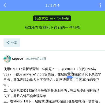
2
/
3
条
问题求助|ask for help
GXDE在虚拟机下遇到的一些问题
分享
cepvor
2025年5月24日
使用GXDE15最新版遇到一些问题：一、在WIN11（关闭DMA与
Lv.
0
VBS）下使用vmware17.6.3安装后，在启用3D加速的情况下系统非
常卡，具体表现为输入文字有延迟，动画缓慢等，关闭3D加速则正
常，
二、我是从GXDE15的4月份版本升级上来的，升级后桌面图标就消
失了，并且右键不会出现菜单
三、在vbox7.1.8下，启用3D加速后拖动窗口像是在拖动一块黄油，