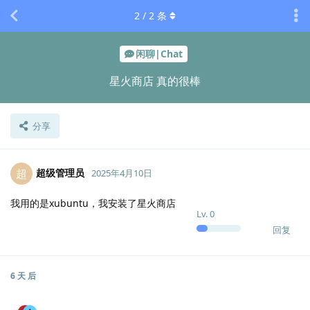
2
/
2
条
闲聊|Chat
星火商店 真的很棒
分享
超级管理员
超
2025年4月10日
我用的是xubuntu，我安装了星火商店
Lv.
0
回复
6 天
后