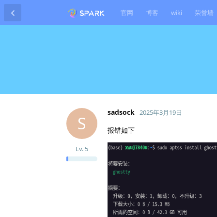
官网
博客
wiki
荣誉墙
sadsock
2025年3月19日
S
报错如下
Lv.
5