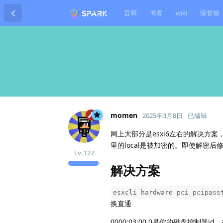
官网
博客
wiki
荣誉墙
momen
2025年3月8日
已编辑
网上大部分是esxi6左右的解决方案，即用
里的local是被加密的。即使解密
Lv.
127
解决方案
esxcli hardware pci pcipass
换直通
0000:03:00.0是你的磁盘控制器id