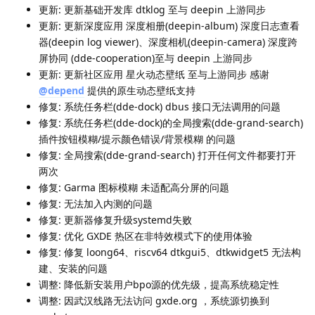
更新: 更新基础开发库 dtklog 至与 deepin 上游同步
更新: 更新深度应用 深度相册(deepin-album) 深度日志查看
器(deepin log viewer)、深度相机(deepin-camera) 深度跨
屏协同 (dde-cooperation)至与 deepin 上游同步
更新: 更新社区应用 星火动态壁纸 至与上游同步 感谢
@depend
提供的原生动态壁纸支持
修复: 系统任务栏(dde-dock) dbus 接口无法调用的问题
修复: 系统任务栏(dde-dock)的全局搜索(dde-grand-search)
插件按钮模糊/提示颜色错误/背景模糊 的问题
修复: 全局搜索(dde-grand-search) 打开任何文件都要打开
两次
修复: Garma 图标模糊 未适配高分屏的问题
修复: 无法加入内测的问题
修复: 更新器修复升级systemd失败
修复: 优化 GXDE 热区在非特效模式下的使用体验
修复: 修复 loong64、riscv64 dtkgui5、dtkwidget5 无法构
建、安装的问题
调整: 降低新安装用户bpo源的优先级，提高系统稳定性
调整: 因武汉线路无法访问 gxde.org ，系统源切换到