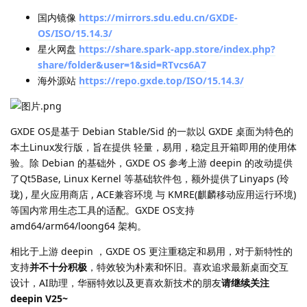
国内镜像
https://mirrors.sdu.edu.cn/GXDE-
OS/ISO/15.14.3/
星火网盘
https://share.spark-app.store/index.php?
share/folder&user=1&sid=RTvcs6A7
海外源站
https://repo.gxde.top/ISO/15.14.3/
GXDE OS是基于 Debian Stable/Sid 的一款以 GXDE 桌面为特色的
本土Linux发行版，旨在提供 轻量，易用，稳定且开箱即用的使用体
验。除 Debian 的基础外，GXDE OS 参考上游 deepin 的改动提供
了Qt5Base, Linux Kernel 等基础软件包，额外提供了Linyaps (玲
珑) , 星火应用商店 , ACE兼容环境 与 KMRE(麒麟移动应用运行环境)
等国内常用生态工具的适配。GXDE OS支持
amd64/arm64/loong64 架构。
相比于上游 deepin ，GXDE OS 更注重稳定和易用，对于新特性的
支持
并不十分积极
，特效较为朴素和怀旧。喜欢追求最新桌面交互
设计，AI助理，华丽特效以及更喜欢新技术的朋友
请继续关注
deepin V25~