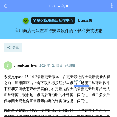
13
/
14
条
星火应用商店反馈中心
bug反馈
应用商店无法查看待安装软件的下载和安装状态
分享
chenkun_lws
C
2024年12月8日
已编辑
系统是gxde 15.14.2最新更新版本，在更新最近两天最新更新内容
Lv.
2
之前，应用商店右上角下载图标按钮那里点击，是能正常弹出软件
下载和安装状态查看弹窗的，在更新这两天的最新更新后开始无法
正常弹窗，现象是：点击后有透明的小弹窗一闪而过，点击多次后
偶尔回出现包含正常显示内容的弹窗但也是一闪而过
现象录了视频，但第一次使用论坛反馈问题，还没有整明白怎么上
传视频（试过发帖的时候直接上传，提醒为不支持的文件类型，录