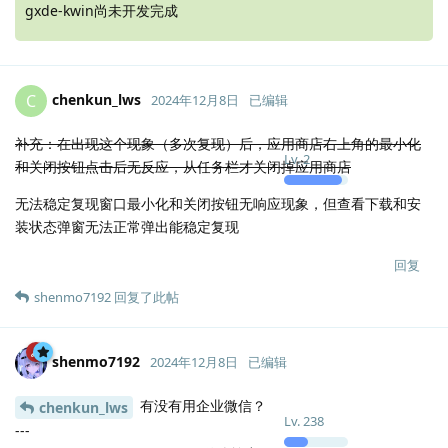
gxde-kwin尚未开发完成
chenkun_lws
C
2024年12月8日
已编辑
补充：在出现这个现象（多次复现）后，应用商店右上角的最小化
Lv.
2
和关闭按钮点击后无反应，从任务栏才关闭掉应用商店
无法稳定复现窗口最小化和关闭按钮无响应现象，但查看下载和安
装状态弹窗无法正常弹出能稳定复现
回复
shenmo7192
回复了此帖
shenmo7192
2024年12月8日
已编辑
有没有用企业微信？
chenkun_lws
Lv.
238
---