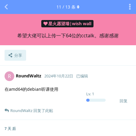
11
/
13
条
星火愿望墙|wish wall
希望大佬可以上传一下64位的cctalk。感谢感谢
分享
RoundWaltz
R
2024年10月22日
已编辑
在amd64的debian听课使用
Lv.
1
回复
RoundWaltz
回复了此帖
7 天
后