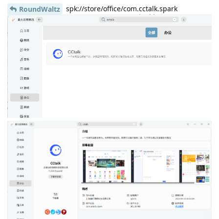
spk://store/office/com.cctalk.spark
RoundWaltz
Lv.
14