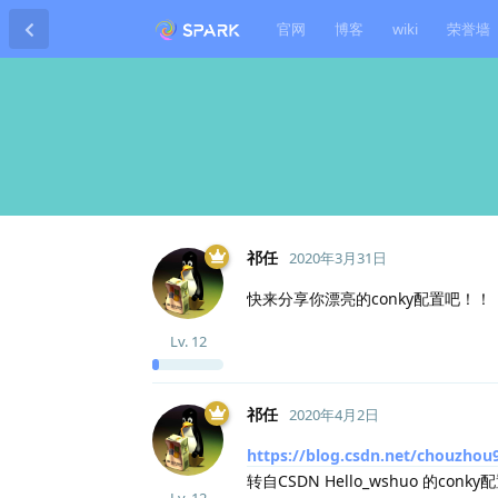
官网
博客
wiki
荣誉墙
祁任
2020年3月31日
快来分享你漂亮的conky配置吧！！
Lv.
12
祁任
2020年4月2日
https://blog.csdn.net/chouzhou9
转自CSDN Hello_wshuo 的conk
Lv.
12