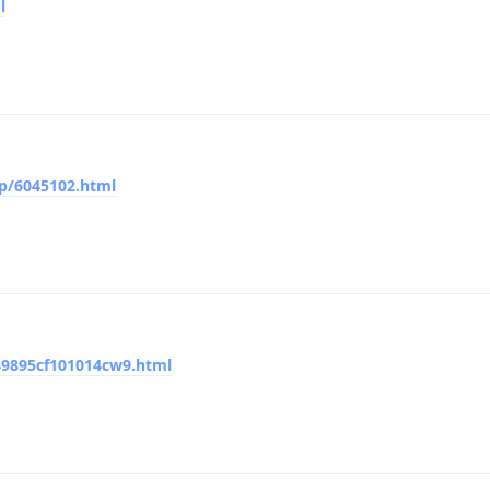
l
p/6045102.html
_49895cf101014cw9.html