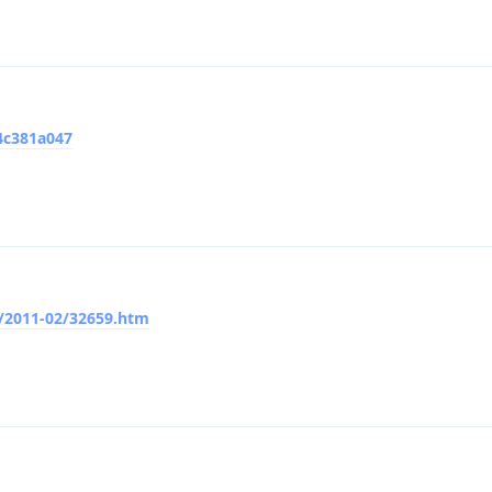
4c381a047
x/2011-02/32659.htm