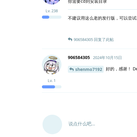
你需要cd到安装目录
Lv.
238
不建议用这么老的发行版，可以尝
906584305
回复了此帖
906584305
2024年10月15日
好的，感谢！ De
shenmo7192
Lv.
1
说点什么吧...