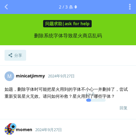
2
/
3
条
问题求助|ask for help
删除系统字体导致星火商店乱码
分享
minicatjimmy
M
2024年9月27日
如题，删除字体时可能把星火用到的字体不小心一并删掉了，尝试
Lv.
0
重新安装星火无效。请问如何补救？星火用到了哪些字体？
回复
momen
2024年9月27日