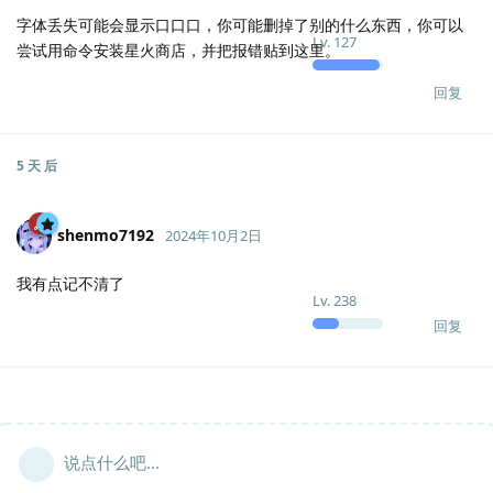
字体丢失可能会显示口口口，你可能删掉了别的什么东西，你可以
Lv.
127
尝试用命令安装星火商店，并把报错贴到这里。
回复
5 天
后
shenmo7192
2024年10月2日
我有点记不清了
Lv.
238
回复
说点什么吧...