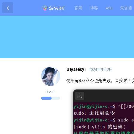
官网
博客
wiki
荣誉墙
Ulyssesyi
2024年9月2日
使用aptss命令也是失败。直接界
Lv.
0