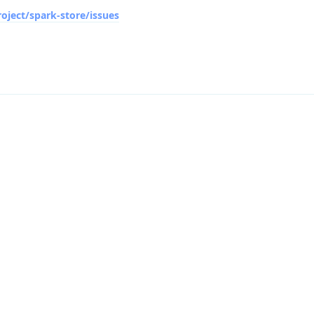
roject/spark-store/issues