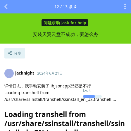
12
/
13
条
问题求助|ask for help
安装天翼云盘不成功，要怎么办
分享
jacknight
J
2024年6月21日
详情日志，我手动安装了libjsoncpp25还是不行：
Lv.
4
Loading transhell from
/usr/share/ssinstall/transhell/ssinstall_en_US.transhell ...
Loading transhell from
/usr/share/ssinstall/transhell/ssin