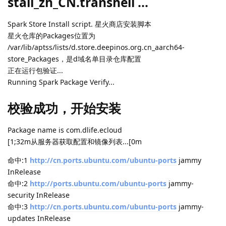
stall_zh_CN.transhell ...
Spark Store Install script. 星火商店安装脚本
星火仓库的Packages位置为
/var/lib/aptss/lists/d.store.deepinos.org.cn_aarch64-
store_Packages，是d域名单目录仓库配置
正在运行包验证...
Running Spark Package Verify...
校验成功，开始安装
Package name is com.dlife.ecloud
[1;32m从服务器获取配置和镜像列表...[0m
命中:1
http://cn.ports.ubuntu.com/ubuntu-ports
jammy
InRelease
命中:2
http://ports.ubuntu.com/ubuntu-ports
jammy-
security InRelease
命中:3
http://cn.ports.ubuntu.com/ubuntu-ports
jammy-
updates InRelease