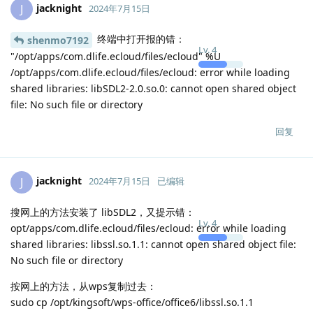
jacknight
J
2024年7月15日
终端中打开报的错：
shenmo7192
Lv.
4
"/opt/apps/com.dlife.ecloud/files/ecloud" %U
/opt/apps/com.dlife.ecloud/files/ecloud: error while loading
shared libraries: libSDL2-2.0.so.0: cannot open shared object
file: No such file or directory
回复
jacknight
J
2024年7月15日
已编辑
搜网上的方法安装了 libSDL2，又提示错：
Lv.
4
opt/apps/com.dlife.ecloud/files/ecloud: error while loading
shared libraries: libssl.so.1.1: cannot open shared object file:
No such file or directory
按网上的方法，从wps复制过去：
sudo cp /opt/kingsoft/wps-office/office6/libssl.so.1.1