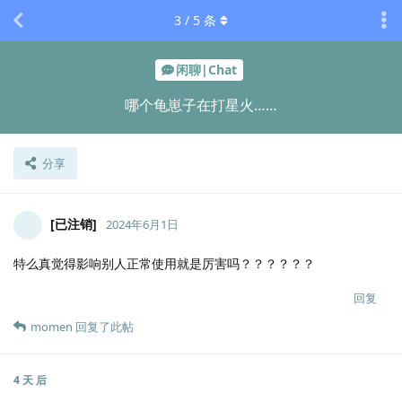
3
/
5
条
闲聊|Chat
哪个龟崽子在打星火……
分享
[已注销]
2024年6月1日
特么真觉得影响别人正常使用就是厉害吗？？？？？？
回复
momen
回复了此帖
4 天
后