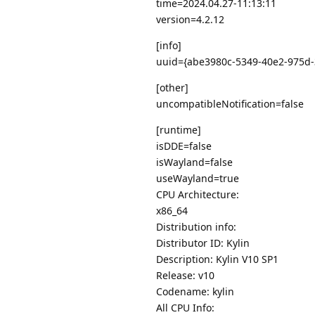
time=2024.04.27-11:13:11
version=4.2.12
[info]
uuid={abe3980c-5349-40e2-975d
[other]
uncompatibleNotification=false
[runtime]
isDDE=false
isWayland=false
useWayland=true
CPU Architecture:
x86_64
Distribution info:
Distributor ID: Kylin
Description: Kylin V10 SP1
Release: v10
Codename: kylin
All CPU Info: