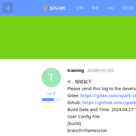
官网
博客
wiki
荣誉墙
training
2024年5月15日
T
rt，报错如下
Please send this log to the deve
Lv.
0
Gitee:
https://gitee.com/spark-s
Gihub:
https://github.com/spark
Build Date and Time: 2024.04.27-
User Config File:
[build]
branch=Flamescion