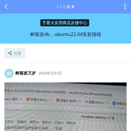
1
/
2
条
星火应用商店反馈中心
树莓派4b，ubuntu22.04安装报错
分享
树莓派万岁
树
2024年5月5日
Lv.
0