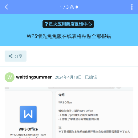
1
/
3
条
星火应用商店反馈中心
WPS懵先兔兔版在线表格粘贴全部报错
分享
waittingsummer
W
2024年4月18日
已编辑
Lv.
4