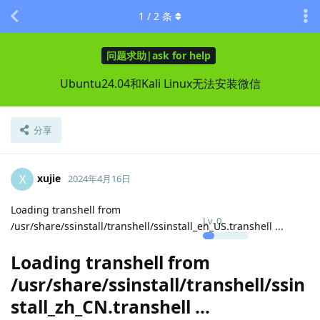
1
/
2
条
问题求助|ask for help
Ubuntu24.04和Kali Linux无法安装微信
分享
xujie
X
2024年4月16日
Loading transhell from
Lv.
0
/usr/share/ssinstall/transhell/ssinstall_en_US.transhell ...
Loading transhell from
/usr/share/ssinstall/transhell/ssin
stall_zh_CN.transhell ...