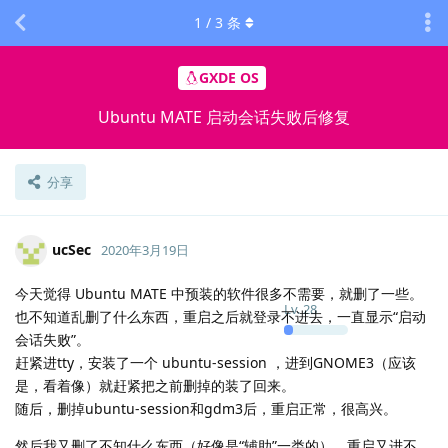
1
/
3
条
GXDE OS
Ubuntu MATE 启动会话失败后修复
分享
ucSec
2020年3月19日
今天觉得 Ubuntu MATE 中预装的软件很多不需要，就删了一些。
Lv.
28
也不知道乱删了什么东西，重启之后就登录不进去，一直显示“启动
会话失败”。
赶紧进tty，安装了一个 ubuntu-session ，进到GNOME3（应该
是，看着像）就赶紧把之前删掉的装了回来。
随后，删掉ubuntu-session和gdm3后，重启正常，很高兴。
然后我又删了不知什么东西（好像是“辅助”一类的），重启又进不