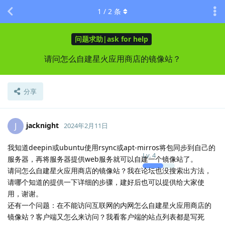
1
/
2
条
问题求助|ask for help
请问怎么自建星火应用商店的镜像站？
分享
jacknight
J
2024年2月11日
我知道deepin或ubuntu使用rsync或apt-mirros将包同步到自己的
Lv.
4
服务器，再将服务器提供web服务就可以自建一个镜像站了。
请问怎么自建星火应用商店的镜像站？我在论坛也没搜索出方法，
请哪个知道的提供一下详细的步骤，建好后也可以提供给大家使
用，谢谢。
还有一个问题：在不能访问互联网的内网怎么自建星火应用商店的
镜像站？客户端又怎么来访问？我看客户端的站点列表都是写死