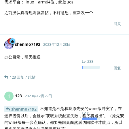
需求平台：linux，arm64位，统信uos
之前没认真看规则就发帖，不好意思，重新发一个
回复
shenmo7192
2023年12月28日
办公目录，明天推送
Lv.
238
回复
123
回复了此帖
123
1
2023年12月29日
不知道是不是和我原先安的wine版冲突了，在
shenmo7192
Lv.
6
选择省份以后，会显示“获取系统配置失败，程序将退出”。（原先安
的wine版每一步点确认，都要先回桌面然后切回软件才能点，所以
想来问问有没有办法适配得更好🤣）