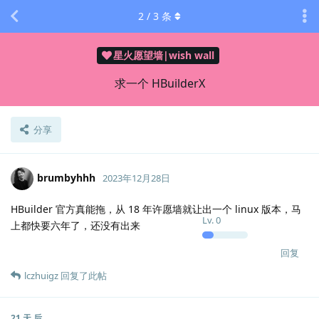
2
/
3
条
星火愿望墙|wish wall
求一个 HBuilderX
分享
brumbyhhh
2023年12月28日
HBuilder 官方真能拖，从 18 年许愿墙就让出一个 linux 版本，马
Lv.
0
上都快要六年了，还没有出来
回复
lczhuigz
回复了此帖
21 天
后