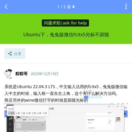
1
/
2
条
问题求助|ask for help
Ubuntu下，兔兔版微信fcitx5光标不跟随
分享
粽粽哥
2023年12月19日
系统是Ubuntu 22.04.3 LTS，中文输入法用的fcitx5，兔兔版微信输
Lv.
0
入中文的时候，输入框一直在左上角，这个有什么解决方法吗。
商店另外的wine微信打字的时候是跟随光标的