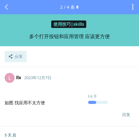
2
/
4
条
使用技巧|skills
多个打开按钮和应用管理 应该更方便
分享
llx
L
2023年12月7日
Lv.
0
如图 找应用不太方便
回复
5 天
后