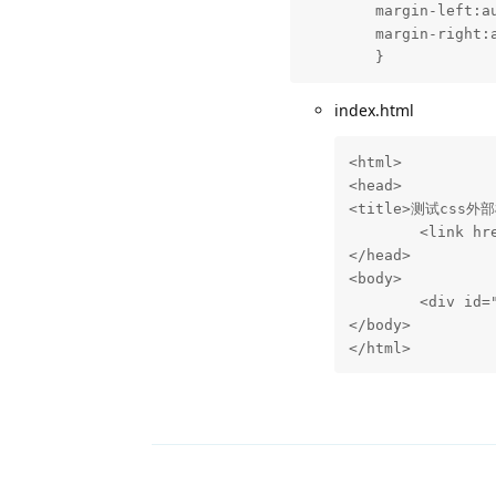
	margin-left:auto;

	margin-right:auto;

	}
index.html
<html>

<head>

<title>测试css外部样
	<link href="css/wh.css" rel="stylesheet" type="text/css">

</head>

<body>

	<div id="test">外部样式<div>

</body>

</html>