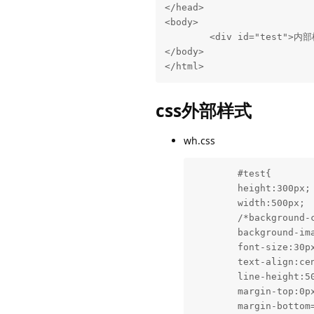
</head>

<body>

	<div id="test">内部样式<div>

</body>

</html>
css外部样式
wh.css
	#test{

	height:300px;

	width:500px;

	/*background-color:789FFF;*/

	background-image:url(../picture/p2.jpg);

	font-size:30px;

	text-align:center;

	line-height:50px;

	margin-top:0px;

	margin-bottom=0px;
