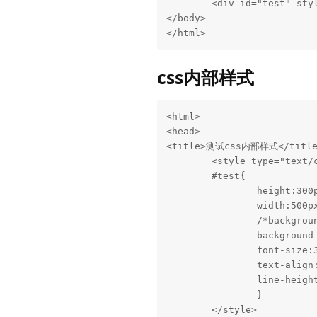
	<div id="test" style="height:300;width:300;background-color:#35f">行内样式<div>

</body>

</html>
css内部样式
<html>

<head>

<title>测试css内部样式</title>
	<style type="text/css">

	#test{

		height:300px;

		width:500px;

		/*background-color:789FFF;*/

		background-image:url(picture/p2.jpg);

		font-size:30px;

		text-align:center;

		line-height:50px;

		}

	</style>
