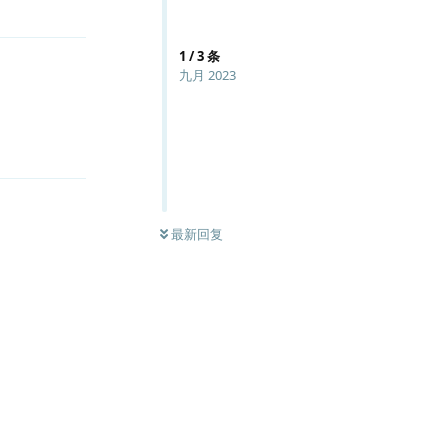
1
/
3
条
九月 2023
回复
最新回复